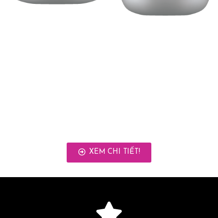
T IS A LONG ESTABLISHED FACT THAT A READER WILL
BE DISTRACTED BY THE READABLE CONTENT OF A
PAGE WHEN LOOKING AT ITS LAYOUT. THE POINT OF
USING LOREM IPSUM IS THAT IT HAS A MORE-OR-LESS
NORMAL DISTRIBUTION OF LETTERS, AS OPPOSED TO
USING 'CONTENT HERE, CONTENT HERE', MAKING IT
LOOK LIKE READABLE ENGLISH.
XEM CHI TIẾT!