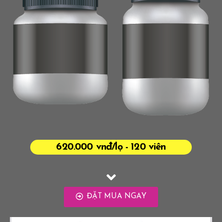
620.000 vnđ/lọ - 120 viên
ĐẶT MUA NGAY